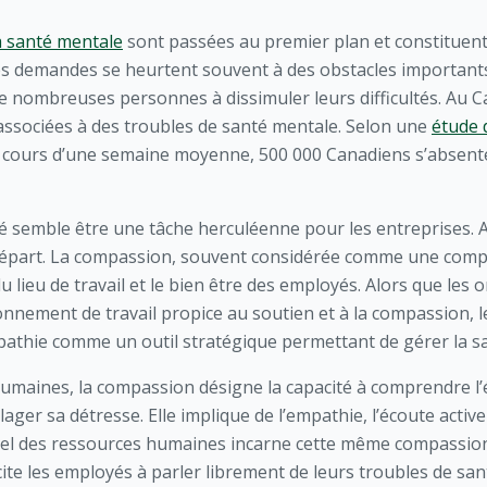
a santé mentale
sont passées au premier plan et constituen
ces demandes se heurtent souvent à des obstacles importants
de nombreuses personnes à dissimuler leurs difficultés. Au 
 associées à des troubles de santé mentale. Selon une
étude 
u cours d’une semaine moyenne, 500 000 Canadiens s’absenten
ulté semble être une tâche herculéenne pour les entreprises.
départ. La compassion, souvent considérée comme une com
u lieu de travail et le bien être des employés. Alors que les
onnement de travail propice au soutien et à la compassion, 
athie comme un outil stratégique permettant de gérer la sa
umaines, la compassion désigne la capacité à comprendre l’
ager sa détresse. Elle implique de l’empathie, l’écoute active
el des ressources humaines incarne cette même compassion, 
ncite les employés à parler librement de leurs troubles de sa