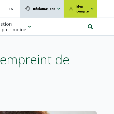
Mon
EN
Réclamations
compte
stion
 patrimoine
l empreint de