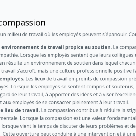
 compassion
r un milieu de travail où les employés peuvent s’épanouir. C
n environnement de travail propice au soutien.
La compass
mpathie. Lorsque les employés sentent que leurs collègues e
 en résulte un environnement de soutien dans lequel chacun s
travail s’accroît, mais une culture professionnelle positive f
 employés.
Les lieux de travail empreints de compassion pr
yés. Lorsque les employés se sentent compris et soutenus, i
gard de leur travail, à apporter des idées et à viser l’excell
 aux employés de se consacrer pleinement à leur travail.
e lieu de travail.
La compassion contribue à réduire la stig
 mentale. Lorsque la compassion est une valeur fondamentale 
e lorsque vient le temps de discuter de leurs problèmes et d
s. Cette ouverture peut conduire à une intervention et à un