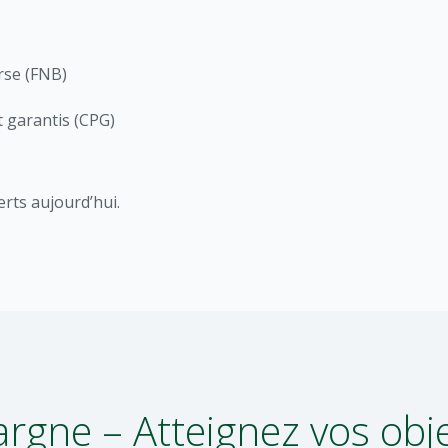
rse (FNB)
t garantis (CPG)
erts aujourd’hui.
gne – Atteignez vos obje