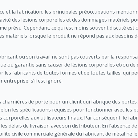
ce et la fabrication, les principales préoccupations mention
gravité des lésions corporelles et des dommages matériels po
e prévu. Cependant, ce qui est moins souvent discuté est c
s matériels lorsque le produit ne répond pas aux besoins des
abricant ou son travail ne sont pas couverts par la responsa
évue ou garantie sans causer de lésions corporelles et/ou d
r les fabricants de toutes formes et de toutes tailles, qui p
ur entreprise, s’il est ignoré.
 charnières de porte pour un client qui fabrique des portes. 
lon les spécifications requises pour fonctionner avec les por
 corporelles aux utilisateurs finaux. Par conséquent, le fab
es délais de livraison avec son distributeur. En l’absence de
ité civile commerciale générale du fabricant de métal ne le 