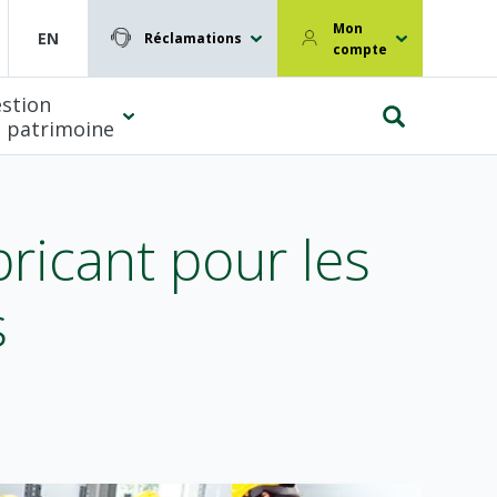
Mon
EN
Réclamations
compte
stion
 patrimoine
bricant pour les
s