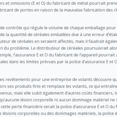
rs et omissions (E et O) du fabricant de métal pourrait pre
abricant de portes en raison de la mauvaise fabrication des c
de contrôle qui régule le volume de chaque emballage pour u
de la quantité de céréales emballées due à une erreur d’étal
uteur de céréales en seraient affectés, mais il faudrait égal
on du problème. Le distributeur de céréales poursuivrait alors
ple, l’assurance E et O du fabricant de l’appareil pourrait a
ales dans les limites prévues par la police d’assurance E et O
des revêtements pour une entreprise de volants découvre que 
lors ses produits finis et remplace les volants, ce qui entra
evenus, mais elle subit également d’autres coûts financiers,
 qu’aucune lésion corporelle ni aucun dommage matériel ne 
tte perte financière serait la police d’assurance E et O du f
 lésions corporelles ou des dommages matériels, la police d