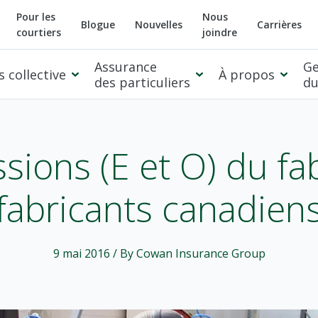
Pour les
Nous
Blogue
Nouvelles
Carrières
courtiers
joindre
Assurance
Ge
 collective
À propos
des particuliers
du
sions (E et O) du fa
fabricants canadien
9 mai 2016
/ By Cowan Insurance Group