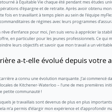
etourné à Équitable Vie chaque été pendant mes études unive
opérations d’épargne et de retraite. Après avoir obtenu mon
te fois en travaillant à temps plein au sein de l’équipe myFlex,
 commanditaires de régimes avec leurs programmes d’assuran
rêve d’enfance pour moi, j’en suis venu à apprécier la stabili
e offre, en particulier pour les jeunes professionnels. Ce qui 
teindre leurs objectifs et savoir que mon travail a un véritabl
ère a-t-elle évolué depuis votre 
 carrière a connu une évolution marquante. J’ai commencé da
 locales de Kitchener-Waterloo – l’une de mes premières initi
e petite communauté !
esquels je travaillais sont devenus de plus en plus importants
Cela m’a permis d’élargir mon expérience et d’approfondir