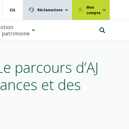
Mon
EN
Réclamations
compte
stion
 patrimoine
Le parcours d’AJ
rances et des