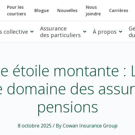
Pour les
Nous
Blogue
Nouvelles
Carrières
courtiers
joindre
Assurance
Ge
 collective
À propos
des particuliers
du
 étoile montante : 
le domaine des assu
pensions
8 octobre 2025
/ By Cowan Insurance Group