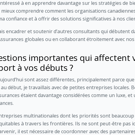
 intéressé à en apprendre davantage sur les stratégies de b
nt mieux comprendre comment les organisations canadiennes 
a confiance et à offrir des solutions significatives à nos clie
ais encadrer et soutenir d’autres consultants qui débutent da
Assurances globales ou en collaborant étroitement avec nos 
estions importantes qui affectent v
port à vos débuts ?
aujourd’hui sont assez différentes, principalement parce qu
u début, je travaillais avec de petites entreprises locales. 
surances étaient davantage considérées comme un luxe, et u
ances.
 entreprises multinationales dont les priorités sont beaucoup 
itables à travers les frontières. Ils ne sont peut-être pas id
arvenir, il est nécessaire de coordonner avec des partenaire