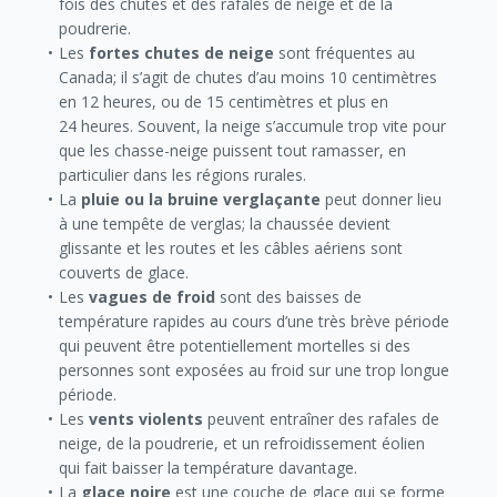
fois des chutes et des rafales de neige et de la
poudrerie.
Les
fortes chutes de neige
sont fréquentes au
Canada; il s’agit de chutes d’au moins 10 centimètres
en 12 heures, ou de 15 centimètres et plus en
24 heures. Souvent, la neige s’accumule trop vite pour
que les chasse-neige puissent tout ramasser, en
particulier dans les régions rurales.
La
pluie ou la bruine verglaçante
peut donner lieu
à une tempête de verglas; la chaussée devient
glissante et les routes et les câbles aériens sont
couverts de glace.
Les
vagues de froid
sont des baisses de
température rapides au cours d’une très brève période
qui peuvent être potentiellement mortelles si des
personnes sont exposées au froid sur une trop longue
période.
Les
vents violents
peuvent entraîner des rafales de
neige, de la poudrerie, et un refroidissement éolien
qui fait baisser la température davantage.
La
glace noire
est une couche de glace qui se forme