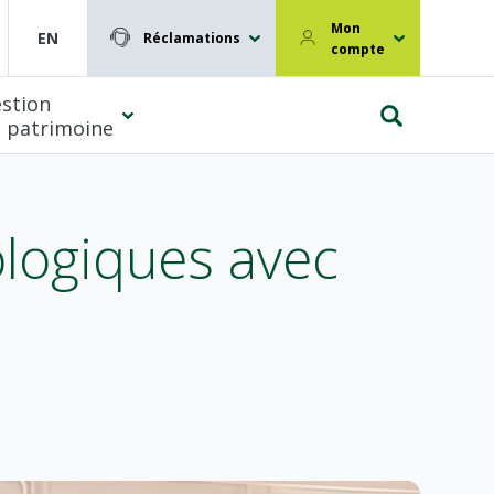
Mon
EN
Réclamations
compte
stion
 patrimoine
ologiques avec