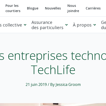
Pour les
Nous
Blogue
Nouvelles
Carrières
courtiers
joindre
Assurance
Ge
 collective
À propos
des particuliers
du
 entreprises techn
TechLife
21 juin 2019
/ By Jessica Groom